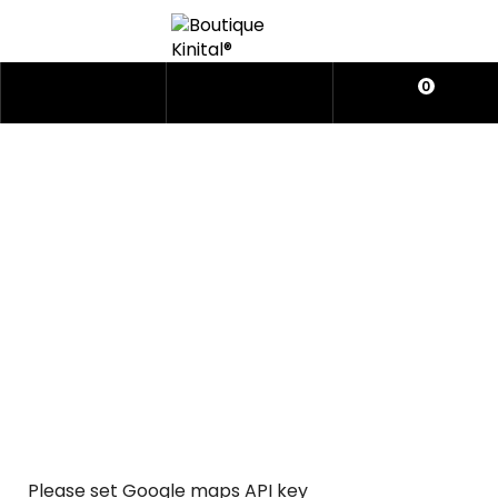
0
CONTACT US
Why you should start sell your products with
Nyture?
Please set Google maps API key